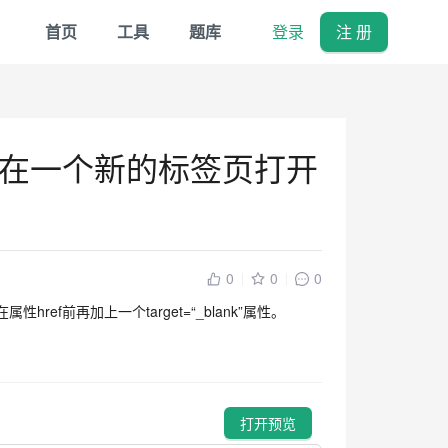
首页
工具
题库
登录
注 册
在一个新的标签页打开
0
0
0
f前再加上一个target=“_blank”属性。
打开预览