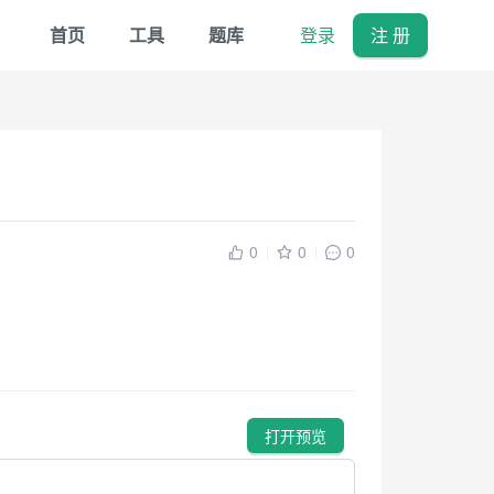
首页
工具
题库
登录
注 册
0
0
0
打开预览