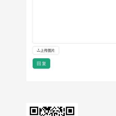
上传图片
回 复