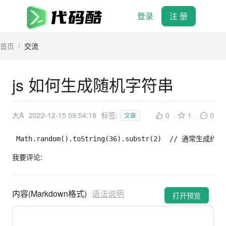
登录
注 册
首页
/
交流
js 如何生成随机字符串
大A
2022-12-15 09:54:18
标签:
0
1
0
文章
 Math
.
random
(
)
.
toString
(
36
)
.
substr
(
2
)
// 通常生成约1
我要评论:
内容(Markdown格式)
语法说明
打开预览