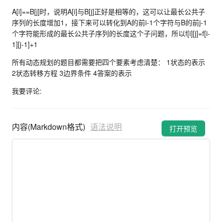
A[i]==B[j]时，说明A[i]与B[j]正好是相等的，这可以让最长公共子
序列的长度增加1，接下来可以转化到A的前i-1个字符与B的前j-1
个字符能形成的最长公共子序列的长度这个子问题，所以f[i][j]=f[i-
1][j-1]+1
所有动态规划的题目都需要把四个要素考虑清楚： 1状态的表示
2状态转移方程 3边界条件 4答案的表示
我要评论:
内容(Markdown格式)
语法说明
打开预览