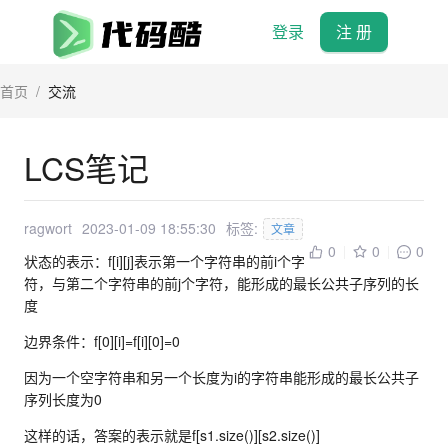
登录
注 册
首页
/
交流
LCS笔记
ragwort
2023-01-09 18:55:30
标签:
文章
0
0
0
状态的表示：f[i][j]表示第一个字符串的前i个字
符，与第二个字符串的前j个字符，能形成的最长公共子序列的长
度
边界条件：f[0][i]=f[i][0]=0
因为一个空字符串和另一个长度为i的字符串能形成的最长公共子
序列长度为0
这样的话，答案的表示就是f[s1.size()][s2.size()]