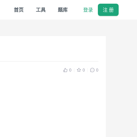
首页
工具
题库
登录
注 册
0
0
0