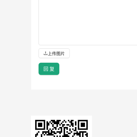
上传图片
回 复