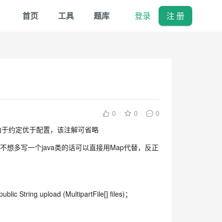
首页
工具
题库
登录
注 册
0
0
0
传输的参数。另外由于约定优于配置，该注解可省略
可对应注入。不想多写一个java类的话可以直接用Map代替，反正
ing upload (MultipartFile[] files)；