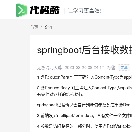
让学习更高效！
首页
/
交流
springboot后台接
无极混元天尊
2023-02-20 09:24:17
标签:
文章
1.@RequestParam 可正确注入Content-Type为ap
2.@RequestBody 可正确注入Content-Typ
有键值对这样的结构就行。
springboot根据情况会自行判断该参数到底用@Req
3.前端发来multipart/form-data，含有文件一个文件时：public
4.参数是访问路径的一部分时，使用@PathVariabl