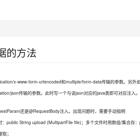
收数据的方法
plication/x-www-form-urlencoded和multiple/form-data
e为application/json传输的参数。此时写一个与该json对应的java类即
uestParam还是@RequestBody注入。出现问题时，需要手动指明
 String upload (MultipartFile file)；多个文件时用数组/集合存：public Str
e提取；