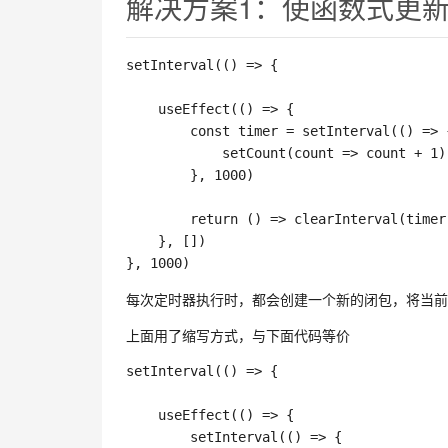
解决方案1：使函数式更
setInterval
(
(
)
=>
{
useEffect
(
(
)
=>
{
const
 timer 
=
setInterval
(
(
)
=>
setCount
(
count
=>
 count 
+
1
)
}
,
1000
)
return
(
)
=>
clearInterval
(
timer
}
,
[
]
)
}
,
1000
)
每次定时器执行时，都会创建一个新的闭包，将当前状
上面用了缩写方式，与下面代码等价
setInterval
(
(
)
=>
{
useEffect
(
(
)
=>
{
setInterval
(
(
)
=>
{