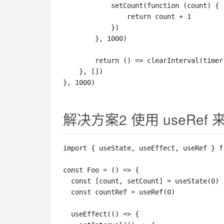
setCount
(
function
(
count
)
{
return
 count 
+
1
}
)
}
,
1000
)
return
(
)
=>
clearInterval
(
timer
}
,
[
]
)
}
,
1000
)
解决方案2 使用 useRe
import
{
 useState
,
 useEffect
,
 useRef 
}
f
const
Foo
=
(
)
=>
{
const
[
count
,
 setCount
]
=
useState
(
0
)
const
 countRef 
=
useRef
(
0
)
useEffect
(
(
)
=>
{