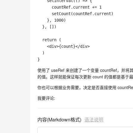
setInterval
(
(
)
=>
{
      countRef
.
current 
+=
1
setCount
(
countRef
.
current
)
}
,
1000
)
}
,
[
]
)
return
(
<
div
>
{
count
}
<
/
div
>
)
}
使用了 useRef 来创建了一个变量 countRef，并将其初
的值。这样就能保证每次更新 count 的值都是基于最新的 c
你也可以根据业务需要，决定是否直接使用 countRef 
我要评论:
内容(Markdown格式)
语法说明