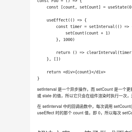
const
Foo
=
(
)
=>
{
const
[
count
,
 setCount
]
=
useState
(
0
useEffect
(
(
)
=>
{
const
 timer 
=
setInterval
(
(
)
=>
setCount
(
count 
+
1
)
}
,
1000
)
return
(
)
=>
clearInterval
(
timer
}
,
[
]
)
return
<
div
>
{
count
}
<
/
div
>
}
setInterval 是一个异步操作，而 setCount 是一
或 state 的值，所以它只会在组件渲染时执行一次，这个
在 setInterval 中的回调函数中，每次调用 set
useEffect 时的那个 count 值，即 0，所以每次 s