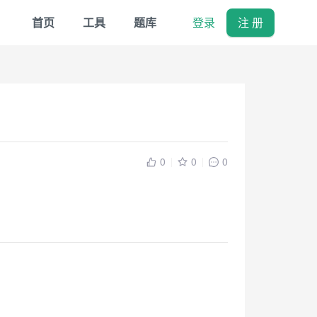
首页
工具
题库
登录
注 册
0
0
0