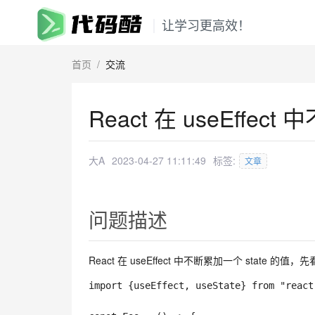
让学习更高效！
首页
/
交流
React 在 useEffec
大A
2023-04-27 11:11:49
标签:
文章
问题描述
React 在 useEffect 中不断累加一个 state 
import
{
useEffect
,
 useState
}
from
"react