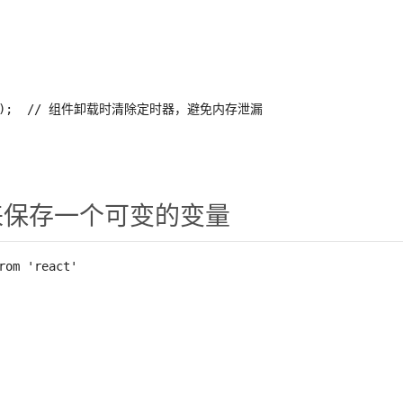
)
;
// 组件卸载时清除定时器，避免内存泄漏
f 来保存一个可变的变量
rom
'react'