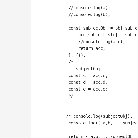
//console.log(a);
//console.log(b);
const
 subjectObj 
=
 obj
.
subje
                acc
[
subject
.
str
]
=
 subje
//console.log(acc);
return
 acc
;
}
,
{
}
)
;
/*

            ...subjectObj 

            const c = acc.c;

            const d = acc.d;

            const e = acc.e;

            */
/* console.log(subjectObj);

            console.log({ a,b, ...subjec
return
{
 a
,
b
,
...
subjectObj 