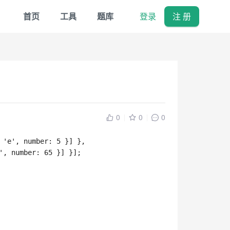
首页
工具
题库
登录
注 册
象
0
0
0
'e'
,
number
:
5
}
]
}
,
'
,
number
:
65
}
]
}
]
;