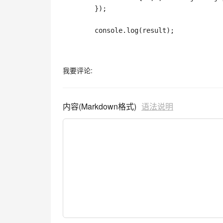
}
)
;
        console
.
log
(
result
)
;
我要评论:
内容(Markdown格式)
语法说明