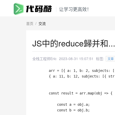
让学习更高效！
首页
/
交流
JS中的reduce歸并
全栈工程师Eric
2023-08-31 15:07:51
标签:
文章
        arr 
=
[
{
a
:
1
,
b
:
2
,
subjects
:
[
{
a
:
11
,
b
:
12
,
subjects
:
[
{
str
const
 result 
=
 arr
.
map
(
obj
=>
{
const
 a 
=
 obj
.
a
;
const
 b 
=
 obj
.
b
;