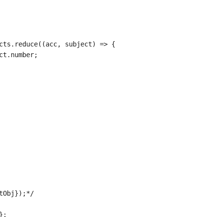
cts
.
reduce
(
(
acc
,
 subject
)
=>
{
ct
.
number
;
tObj});*/
}
;