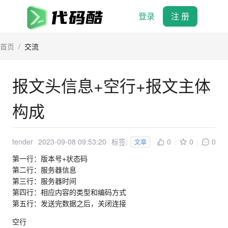
登录
注 册
首页
/
交流
报文头信息+空行+报文主体
构成
tender
2023-09-08 09:53:20
标签:
0
0
0
文章
第一行：版本号+状态码
第二行：服务器信息
第三行：服务器时间
第四行：相应内容的类型和编码方式
第五行：发送完数据之后，关闭连接
空行