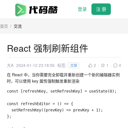
登录
注 册
首页
/
交流
React 强制刷新组件
大A
2024-01-12 23:18:56
标签:
2
1
0
文章
在 React 中，当你需要完全卸载并重新创建一个新的编辑器实例
时，可以使用 key 属性强制触发重新渲染
const
[
refreshKey
,
 setRefreshKey
]
=
useState
(
0
)
;
const
refreshEditor
=
(
)
=>
{
setRefreshKey
(
(
prevKey
)
=>
 prevKey 
+
1
)
;
}
;