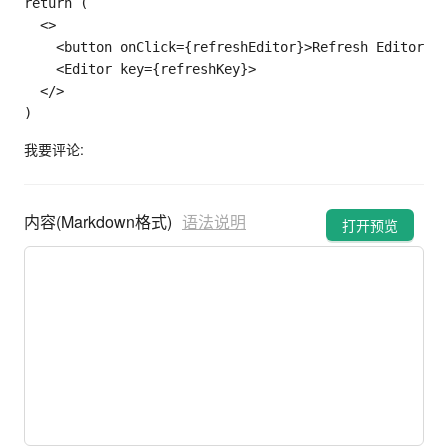
return
(
<
>
<
button onClick
=
{
refreshEditor
}
>
Refresh Editor
<
/
b
<
Editor key
=
{
refreshKey
}
>
<
/
>
)
我要评论:
内容(Markdown格式)
语法说明
打开预览