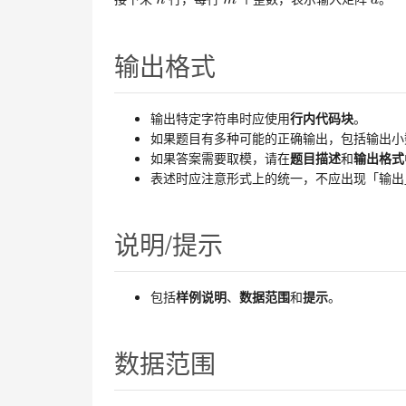
n
m
a
输出格式
输出特定字符串时应使用
行内代码块
。
如果题目有多种可能的正确输出，包括输出小
如果答案需要取模，请在
题目描述
和
输出格式
表述时应注意形式上的统一，不应出现「输出
说明/提示
包括
样例说明
、
数据范围
和
提示
。
数据范围