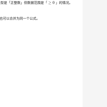
≥
0
\ge0
类型是「正整数」但数据范围是「
」的情况。
≥
0
也可以合并为同一个公式。