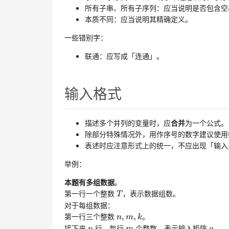
所有子串、所有子序列：应当说明是否包含空
本质不同：应当说明其精确定义。
一些错别字：
联通：应写成「连通」。
输入格式
描述多个并列的变量时，应
合并
为一个公式。
除部分特殊情况外，用作序号的数字建议使用
表述时应注意形式上的统一，不应出现「输入
举例：
本题有多组数据
。
T
T
第一行一个整数
，表示数据组数。
T
对于每组数据：
n
,
m
,
k
n,m,k
第一行三个整数
。
,
,
n
m
k
n
n
m
m
a
a
接下来
行，每行
个整数，表示输入矩阵
。