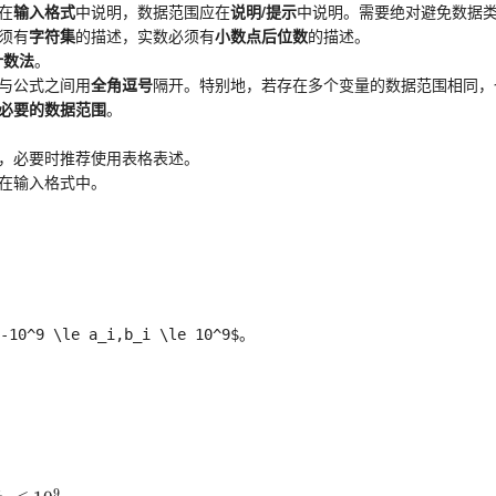
在
输入格式
中说明，数据范围应在
说明/提示
中说明。需要绝对避免数据
须有
字符集
的描述，实数必须有
小数点后位数
的描述。
计数法
。
与公式之间用
全角逗号
隔开。特别地，若存在多个变量的数据范围相同，
必要的数据范围
。
，必要时推荐使用表格表述。
在输入格式中。
9