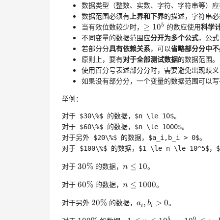
数据类型（整数、实数、字符、字符串等）应
数据范围必须有
上界和下界
的描述，字符串必
5
≥
1
0
5
\ge10^5
当有效位数较少时，
的数应使用
科学
≥
1
0
不同变量的数据范围应
分开为多个公式
，公式
若部分分
具有依赖关系
，可以
省略部分分中不
原则上，要有
对于全部测试数据
的数据范围。
使用百分号表述部分分时，需要避免出现歧义
如果没有部分分，一个变量的数据范围可以写
举例：
对于 $30\%$ 的数据，$n \le 10$。

对于 $60\%$ 的数据，$n \le 1000$。

对于另外 $20\%$ 的数据，$a_i,b_i > 0$。

30
%
30\%
n
≤
10
n
对于
的数据，
。
30%
≤
10
n
\le
60
%
60\%
n
≤
1000
n
对于
的数据，
。
60%
≤
1000
10
n
\le
20
%
20\%
a
i
,
b
i
>
0
a_i,b_i
对于另外
的数据，
。
20%
,
>
0
1000
a
b
i
i
>
5
9