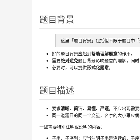
题目背景
这里「题目背景」包括但不限于题目中「
好的题目背景应起到
帮助理解题意
的作用。
需要
绝对避免
题目背景影响题意的理解，同时
必要时，可以提供
形式化题意
。
题目描述
要求
清晰、简洁、易懂、严谨
，不应出现需要
同一道题目的同一个变量，名字的大小写应
统
一些需要特别注明或说明的内容：
子串、子序列：应当注明子串是连续的，子序