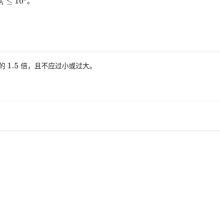
≤
1
0
9
-
。
≤
1
0
b
i
1.5
1.5
下的
倍，且不应过小或过大。
1.5