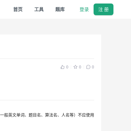
首页
工具
题库
登录
注 册
0
0
0
一般英文单词、题目名、算法名、人名等）不应使用