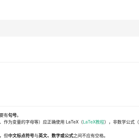
要有
句号
。
作为变量的字母等）应正确使用 LaTeX（
LaTeX教程
），非数学公式（
，但
中文标点符号
与
英文、数字或公式
之间不应有空格。