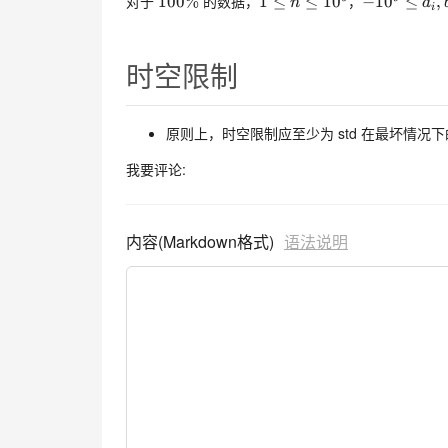
100
%
100\%
1
≤
n
≤
1
0
5
1
−
1
0
9
≤
a
i
,
b
i
对于
的数据，
，
100%
1
≤
≤
1
0
−
1
0
≤
,
0
n
a
i
\le
10^9
n
\le
\le
a_i,b_i
时空限制
10^5
\le
10^9
原则上，时空限制应至少为 std 在最坏情况
我要评论:
内容(Markdown格式)
语法说明