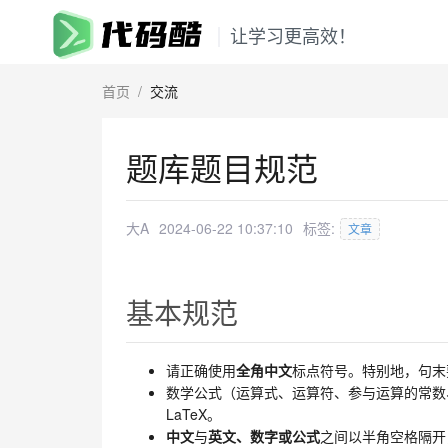
让学习更高效！
首页
/
交流
题库题目规范
大A
2024-06-22 10:37:10
标签:
文章
基本规范
请正确使用
全角中文
标点符号。特别地，句末
数学公式（运算式、运算符、参与运算的常数、
LaTeX。
中文
与
英文、数字或公式
之间以半角空格隔开