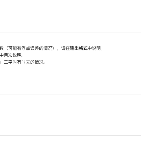
数（可能有浮点误差的情况），请在
输出格式
中说明。
中两次说明。
」二字时有时无的情况。