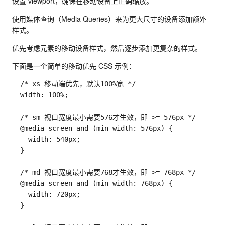
设置 viewport，确保在移动设备上正确缩放。
使用媒体查询（Media Queries）来为更大尺寸的设备添加额外
样式。
优先考虑元素的移动设备样式，然后逐步添加更复杂的样式。
下面是一个简单的移动优先 CSS 示例：
/* xs 移动端优先，默认100%宽 */
width
:
100
%
;
/* sm 视口宽度最小需要576才生效，即 >= 576px */
  @media screen 
and
(
min
-
width
:
 576px
)
{
width
:
 540px
;
}
/* md 视口宽度最小需要768才生效，即 >= 768px */
  @media screen 
and
(
min
-
width
:
 768px
)
{
width
:
 720px
;
}