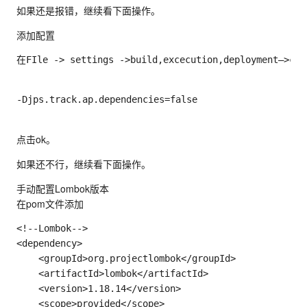
如果还是报错，继续看下面操作。
添加配置
在FIle 
-
>
 settings 
-
>
build
,
excecution
,
deployment–
>
com
-
Djps
.
track
.
ap
.
dependencies
=
false
点击ok。
如果还不行，继续看下面操作。
手动配置Lombok版本
在pom文件添加
<
!
--
Lombok
--
>
<
dependency
>
<
groupId
>
org
.
projectlombok
<
/
groupId
>
<
artifactId
>
lombok
<
/
artifactId
>
<
version
>
1.18
.14
<
/
version
>
<
scope
>
provided
<
/
scope
>