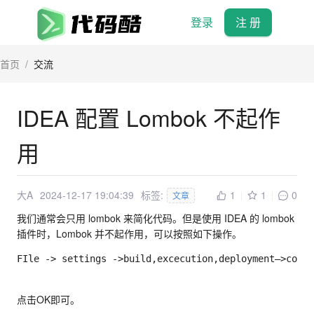
登录
注 册
首页
/
交流
IDEA 配置 Lombok 不起作
用
大A
2024-12-17 19:04:39
标签:
1
1
0
文章
我们通常会只用 lombok 来简化代码。但是使用 IDEA 的 lombok
插件时，Lombok 并不起作用，可以按照如下操作。
FIle 
-
>
 settings 
-
>
build
,
excecution
,
deployment–
>
compi
点击OK即可。